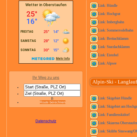
Link: Hündle
Link: Hochgrat
Link: Imbergbahn
Link: Sommerrodelbahn
Link: Breitachklamm
Link: Starzlachklamm
Link: Eistobel
Link: Alpsee
Ihr Weg zu uns
Alpin-Ski - Langlauf
Link: Skigebiet Hündle
B
Route berechnen
Link: Skigebiet am Hochgr
Link: Familienskidorf
Datenschutz
Link: Skiarena Oberstaufen
Link: Skilifte Sinswang/O