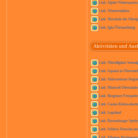
Link: Alpine Wintersports
Link: Wintertriathlon
Link: Skischule der Olymp
Link: Iglu-Übernachtung
Aktivitäten und Aus
Link: Oberallgäuer Sennal
Link: Aquaria in Oberstau
Link: Aktivzentrum Jürge
Link: Miniwelt Oberstaufe
Link: Bregenzer Festspiele
Link: Casino Kleinwalsert
Link: Legoland
Link: Ravensburger Spiele
Link: Schloss Neuschwans
Link: Allgäuer Bergbaue