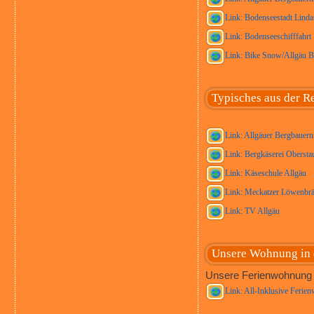
Link: Bodenseestadt Linda
Link: Bodenseeschifffahrt
Link: Bike Snow/Allgäu B
Typisches aus der R
Link: Allgäuer Bergbaue
Link: Bergkäserei Oberstau
Link: Käseschule Allgäu
Link: Meckatzer Löwenbr
Link: TV Allgäu
Unsere Wohnung in 
Unsere Ferienwohnung b
Link: All-Inklusive Ferie