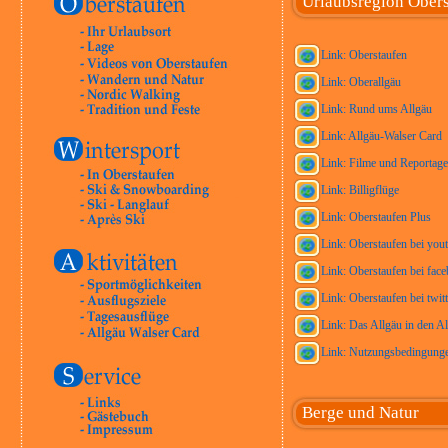
Urlaubsregion Ober
Link: Oberstaufen
Link: Oberallgäu
Link: Rund ums Allgäu
Link: Allgäu-Walser Card
Link: Filme und Reportage
Link: Billigflüge
Link: Oberstaufen Plus
Link: Oberstaufen bei you
Link: Oberstaufen bei fac
Link: Oberstaufen bei twitt
Link: Das Allgäu in den A
Link: Nutzungsbedingunge
Berge und Natur