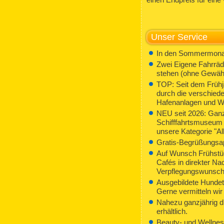
Unser Service
In den Sommermonaten
Zwei Eigene Fahrräde
stehen (ohne Gewäh
TOP: Seit dem Frühja
durch die verschied
Hafenanlagen und We
NEU seit 2026: Ganzj
Schifffahrtsmuseum
unsere Kategorie "All-
Gratis-Begrüßungsape
Auf Wunsch Frühstüc
Cafés in direkter Na
Verpflegungswunsch 
Ausgebildete Hundetr
Gerne vermitteln wir
Nahezu ganzjährig d
erhältlich.
Beauty- und Wellnes