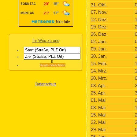
31. Okt.
0
07. Nov.
1
12. Dez.
1
19. Dez.
2
26. Dez.
0
Ihr Weg zu uns
02. Jan.
0
09. Jan.
2
30. Jan.
1
B
15. Feb.
1
Route berechnen
14. Mrz.
1
20. Mrz.
0
Datenschutz
03. Apr.
2
25. Apr.
3
01. Mai
0
08. Mai
1
15. Mai
2
22. Mai
2
29. Mai
0
05. Jun.
1