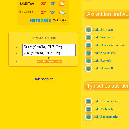
Aktivitäten und Au
Link: Schwerin
Link: Wonnemar
Ihr Weg zu uns
Link: Hansestadt Wismar
Link: Zoo Rostock
B
Link: Rostock
Route berechnen
Link: Hansesail
Datenschutz
Typisches aus de
Link: Kühlungsbräu
Link: Moli Bahn
Link: Bauernmarkt